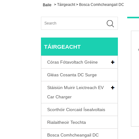
>
Táirgeacht
>
Bosca Comhcheangail DC
Baile
TÁIRGEACHT
Córas Fótavoltach Gréine
Gléas Cosanta DC Surge
Stáisiún Muirir Leictreach EV
Car Charger
Scorthóir Ciorcaid Ísealvoltais
Rialaitheoir Teochta
Bosca Comhcheangail DC