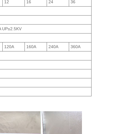
12
16
24
36
A UP≤2.5KV
120A
160A
240A
360A