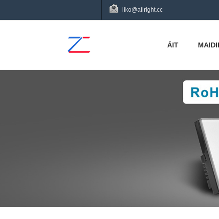
liko@allright.cc
ÁIT
MAIDI