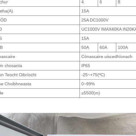
chur
4
6
8
tha(A)
15A
IÓD
25A DC1000V
D
UC1000V IMAX40KA IN20K
S
15A
B
50A
60A
100A
ascaire
Cónascaire uiscedhíonach
m chosanta
IP65
n Teocht Oibríocht
-25~+75(ºC)
se Choibhneasta
0~99%
de
≤5500(m)