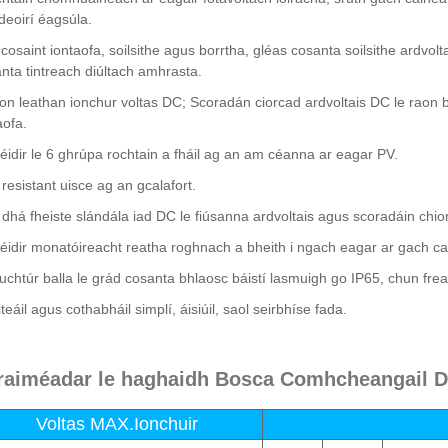
deoirí éagsúla.
 cosaint iontaofa, soilsithe agus borrtha, gléas cosanta soilsithe ardvolt
nta tintreach diúltach amhrasta.
on leathan ionchur voltas DC; Scoradán ciorcad ardvoltais DC le raon 
aofa.
 féidir le 6 ghrúpa rochtain a fháil ag an am céanna ar eagar PV.
 resistant uisce ag an gcalafort.
 dhá fheiste slándála iad DC le fiúsanna ardvoltais agus scoradáin chio
 féidir monatóireacht reatha roghnach a bheith i ngach eagar ar gach 
ruchtúr balla le grád cosanta bhlaosc báistí lasmuigh go IP65, chun freast
iteáil agus cothabháil simplí, áisiúil, saol seirbhíse fada.
raiméadar le haghaidh Bosca Comhcheangail DC
Voltas MAX.Ionchuir