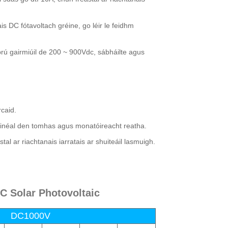
ais DC fótavoltach gréine, go léir le feidhm
brú gairmiúil de 200 ~ 900Vdc, sábháilte agus
rcaid.
cainéal den tomhas agus monatóireacht reatha.
al ar riachtanais iarratais ar shuiteáil lasmuigh.
 Solar Photovoltaic
DC1000V