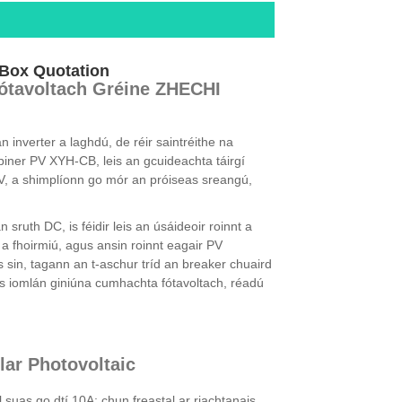
 Box Quotation
ótavoltach Gréine ZHECHI
 inverter a laghdú, de réir saintréithe na
iner PV XYH-CB, leis an gcuideachta táirgí
V, a shimplíonn go mór an próiseas sreangú,
sruth DC, is féidir leis an úsáideoir roinnt a
a fhoirmiú, agus ansin roinnt eagair PV
sin, tagann an t-aschur tríd an breaker chuaird
as iomlán giniúna cumhachta fótavoltach, réadú
ar Photovoltaic
suas go dtí 10A; chun freastal ar riachtanais