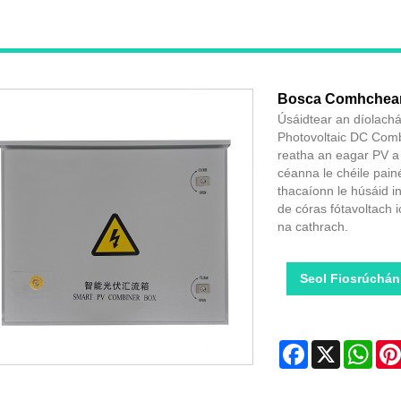
Bosca Comhcheang
Úsáidtear an díolach
Photovoltaic DC Comb
reatha an eagar PV a t
céanna le chéile pain
thacaíonn le húsáid in
de córas fótavoltach 
na cathrach.
Seol Fiosrúchán
Facebook
X
Wha