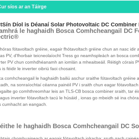
ur síos ar an Táirge
tSín Díol is Déanaí Solar Photovoltaic DC Combiner
amhrá le haghaidh Bosca Comhcheangail DC F
ectric®
hóras fótavoltach gréine, eagair fhótavoltach gréine chun an nasc idir an
as PV, d'fhorbair teicneolaíocht Tress go neamhspleách an bosca comb
rter PV chun comhdhéanamh an iomlán a mheaitseáil. Réitigh córais P
 is féidir le inverter oibriú faoi chosaint.
a comhcheangail le haghaidh bailiú aschur sraithe fótavoltach gréine an 
adh, na sonraíochtaí céanna painéil PV i sraith chun eagar fótavoltach 
gailte go comhthreomhar leis an TLS-CB bosca combiner sraith, tar éis 
agus inverter fótavoltach tacú le húsáid , ionas go mbeidh sé ina chór
s cumhacht an eangach.
éithe le haghaidh Bosca Comhcheangail DC Sol
htain chomhuaineach ar eagair fótavoltach iolracha; sruth gach cainéal 