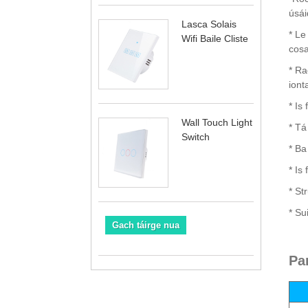
úsái
Lasca Solais
* Le
Wifi Baile Cliste
cosa
* Ra
iont
* Is
Wall Touch Light
* Tá
Switch
* Ba
* Is
* St
* Su
Gach táirge nua
Pa