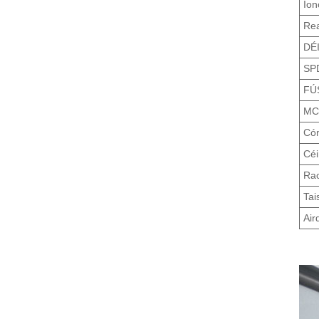
Ion
Rea
DÉ
SP
FÚ
MC
Cón
Céi
Rao
Tai
Air