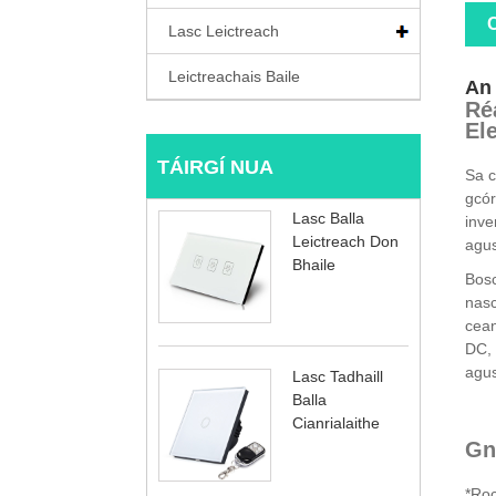
C
Lasc Leictreach
Leictreachais Baile
An 
Ré
El
TÁIRGÍ NUA
Sa c
gcór
Lasc Balla
inve
Leictreach Don
agus
Bhaile
Bosc
nasc
cean
DC, 
agu
Lasc Tadhaill
Balla
Cianrialaithe
Gn
*Roc