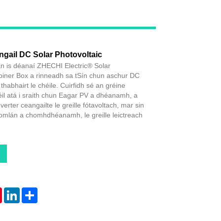
Live
ail DC Solar Photovoltaic
án is déanaí ZHECHI Electric® Solar
iner Box a rinneadh sa tSín chun aschur DC
habhairt le chéile. Cuirfidh sé an gréine
éil atá i sraith chun Eagar PV a dhéanamh, a
verter ceangailte le greille fótavoltach, mar sin
iomlán a chomhdhéanamh, le greille leictreach
tsApp
Pinterest
LinkedIn
Share