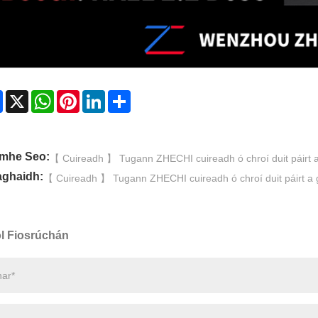
Facebook
X
WhatsApp
Pinterest
LinkedIn
Share
mhe Seo:
【 Cuireadh 】 Tugann ZHECHI cuireadh ó chroí duit páirt 
aghaidh:
【 Cuireadh 】 Tugann ZHECHI cuireadh ó chroí duit páirt
l Fiosrúchán