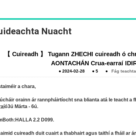
uideachta Nuacht
【 Cuireadh 】 Tugann ZHECHI cuireadh ó chro
AONTACHÁN Crua-earraí IDI
●
2024-02-28
●
5
●
Fág teachta
taiméir a chara,
lúcháir orainn ár rannpháirtíocht sna blianta atá le teacht a f
raí
ó
3ú Márta - 6ú
.
mBoth:
HALLA 2.2 D099
.
aimid cuireadh duit cuairt a thabhairt agus taithí a fháil ar 