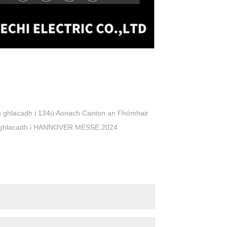
a ghlacadh i 134ú Aonach Canton an Fhómhair
 a ghlacadh i HANNOVER MESSE 2024