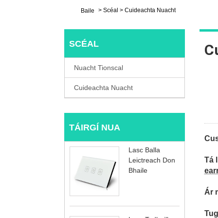
>
Scéal
>
Cuideachta Nuacht
Baile
SCÉAL
C
Nuacht Tionscal
Cuideachta Nuacht
TÁIRGÍ NUA
Cus
Lasc Balla
Tá 
Leictreach Don
Bhaile
ear
Ár 
Tug