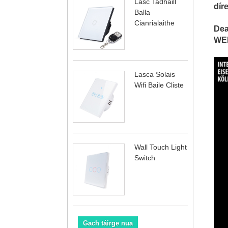
Lasc Tadhaill
dír
Balla
Cianrialaithe
Dea
WEN
Lasca Solais
Wifi Baile Cliste
Wall Touch Light
Switch
Gach táirge nua