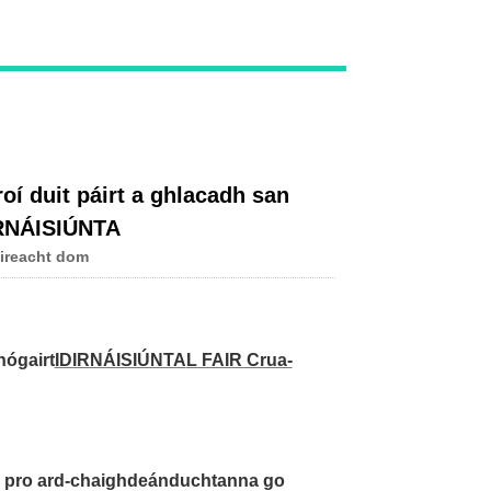
Live
í duit páirt a ghlacadh san
RNÁISIÚNTA
ireacht dom
hógairt
IDIRNÁISIÚNTA
L FAIR Crua-
ár pro ard-chaighdeán
duchtanna go