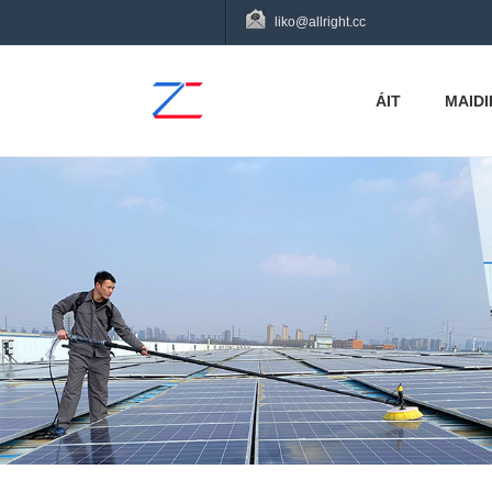
liko@allright.cc
ÁIT
MAIDI