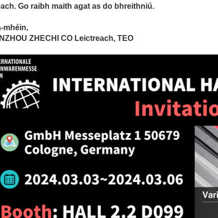
each.
Go raibh maith agat as do bhreithniú.
-mhéin,
ZHOU ZHECHI CO Leictreach, TEO