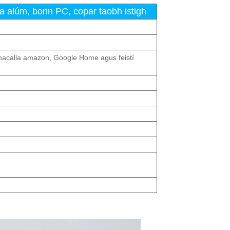
a alúm, bonn PC, copar taobh istigh
macalla amazon, Google Home agus feistí