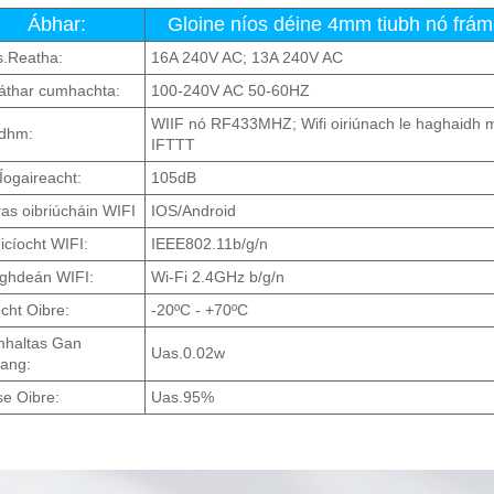
Ábhar:
Gloine níos déine 4mm tiubh nó frám
.Reatha:
16A 240V AC; 13A 240V AC
áthar cumhachta:
100-240V AC 50-60HZ
WIIF nó RF433MHZ; Wifi oiriúnach le haghaidh 
dhm:
IFTTT
Íogaireacht:
105dB
as oibriúcháin WIFI
IOS/Android
icíocht WIFI:
IEEE802.11b/g/n
ghdeán WIFI:
Wi-Fi 2.4GHz b/g/n
cht Oibre:
-20ºC - +70ºC
haltas Gan
Uas.0.02w
ang:
se Oibre:
Uas.95%