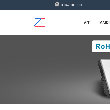
liko@allright.cc
ÁIT
MAIDI