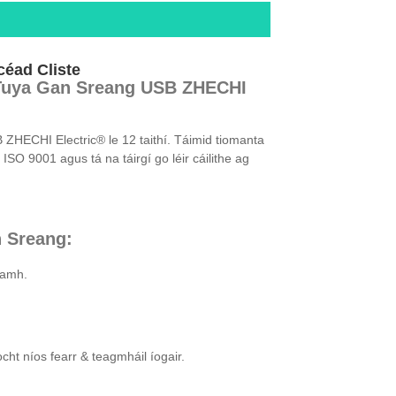
céad Cliste
e Tuya Gan Sreang USB ZHECHI
 ZHECHI Electric® le 12 taithí. Táimid tiomanta
SO 9001 agus tá na táirgí go léir cáilithe ag
n Sreang:
iamh.
ocht níos fearr & teagmháil íogair.