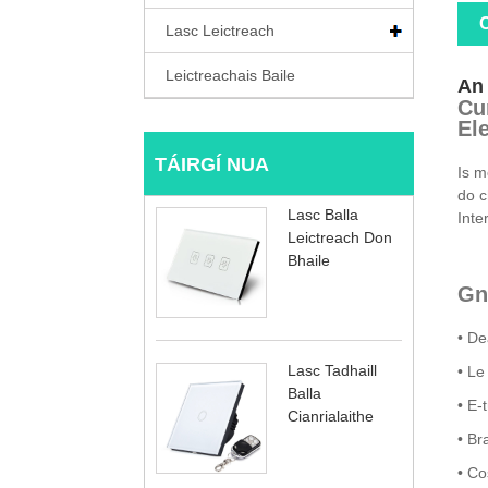
C
Lasc Leictreach
Leictreachais Baile
An 
Cu
El
TÁIRGÍ NUA
Is m
do c
Lasc Balla
Inte
Leictreach Don
Bhaile
Gn
• De
Lasc Tadhaill
• Le
Balla
• E-
Cianrialaithe
• Br
• Co