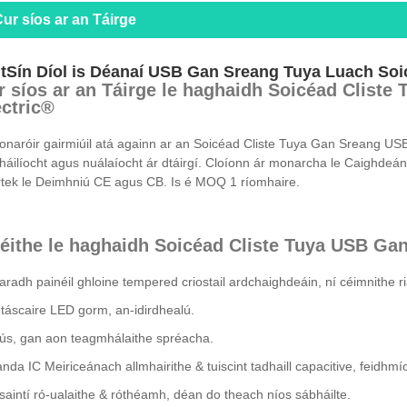
ur síos ar an Táirge
tSín Díol is Déanaí USB Gan Sreang Tuya Luach Soi
r síos ar an Táirge le haghaidh Soicéad Clist
ectric®
onaróir gairmiúil atá againn ar an Soicéad Cliste Tuya Gan Sreang USB
háilíocht agus nuálaíocht ár dtáirgí. Cloíonn ár monarcha le Caighdeán I
rtek le Deimhniú CE agus CB. Is é MOQ 1 ríomhaire.
éithe le haghaidh Soicéad Cliste Tuya USB Ga
aradh painéil ghloine tempered criostail ardchaighdeáin, ní céimnithe r
 táscaire LED gorm, an-idirdhealú.
tús, gan aon teagmhálaithe spréacha.
anda IC Meiriceánach allmhairithe & tuiscint tadhaill capacitive, feidhmí
saintí ró-ualaithe & róthéamh, déan do theach níos sábháilte.