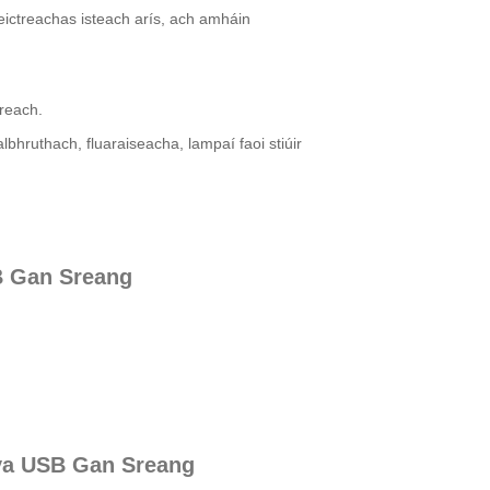
ictreachas isteach arís, ach amháin
íreach.
lbhruthach, fluaraiseacha, lampaí faoi stiúir
B Gan Sreang
uya USB Gan Sreang