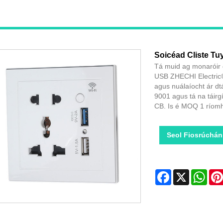
Soicéad Cliste T
Tá muid ag monaróir 
USB ZHECHI Electric® 
agus nuálaíocht ár dt
9001 agus tá na táirgí
CB. Is é MOQ 1 ríomh
Seol Fiosrúchán
Facebook
X
Wha