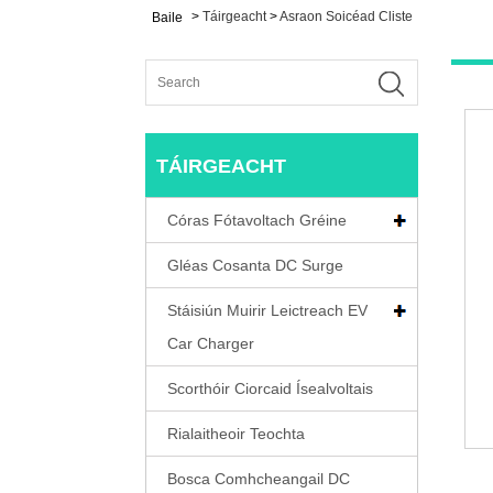
>
Táirgeacht
>
Asraon Soicéad Cliste
Baile
TÁIRGEACHT
Córas Fótavoltach Gréine
Gléas Cosanta DC Surge
Stáisiún Muirir Leictreach EV
Car Charger
Scorthóir Ciorcaid Ísealvoltais
Rialaitheoir Teochta
Bosca Comhcheangail DC