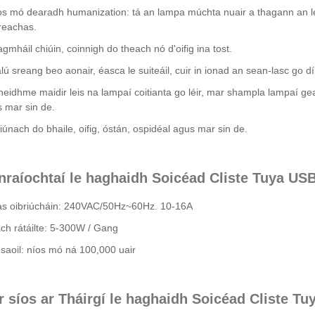
os mó dearadh humanization: tá an lampa múchta nuair a thagann an le
treachas.
agmháil chiúin, coinnigh do theach nó d'oifig ina tost.
alú sreang beo aonair, éasca le suiteáil, cuir in ionad an sean-lasc go d
fheidhme maidir leis na lampaí coitianta go léir, mar shampla lampaí gea
 mar sin de.
riúnach do bhaile, oifig, óstán, ospidéal agus mar sin de.
nraíochtaí le haghaidh Soicéad Cliste Tuya US
as oibriúcháin: 240VAC/50Hz~60Hz. 10-16A
ch rátáilte: 5-300W / Gang
saoil: níos mó ná 100,000 uair
r síos ar Tháirgí le haghaidh Soicéad Cliste T