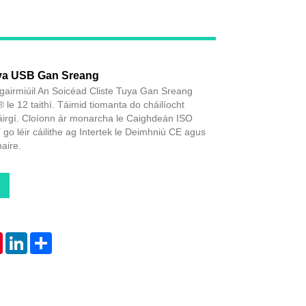
Live
uya USB Gan Sreang
gairmiúil An Soicéad Cliste Tuya Gan Sreang
le 12 taithí. Táimid tiomanta do cháilíocht
áirgí. Cloíonn ár monarcha le Caighdeán ISO
 go léir cáilithe ag Intertek le Deimhniú CE agus
aire.
tsApp
Pinterest
LinkedIn
Share