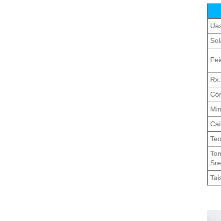
Uas
Sol
Fei
Rx.
Cór
Min
Cai
Teo
Tom
Sre
Tai