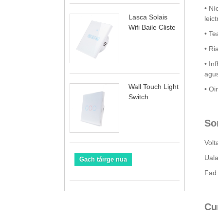
• Ní
Lasca Solais
leic
Wifi Baile Cliste
• Te
• Ri
• In
agus
Wall Touch Light
• Oi
Switch
So
Volt
Uala
Gach táirge nua
Fad 
Cu